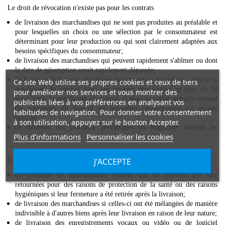
Le droit de révocation n'existe pas pour les contrats
de livraison des marchandises qui ne sont pas produites au préalable et
pour lesquelles un choix ou une sélection par le consommateur est
déterminant pour leur production ou qui sont clairement adaptées aux
besoins spécifiques du consommateur;
de livraison des marchandises qui peuvent rapidement s'abîmer ou dont
la date de péremption serait rapidement dépassée;
de livraison de boisons alcoolisées dont le prix a été convenu lors de la
Ce site Web utilise ses propres cookies et ceux de tiers
conclusion du contrat, mais qui peuvent être livrées au plus tôt 30
pour améliorer nos services et vous montrer des
jours après la conclusion du contrat et dont la valeur actuelle dépend
publicités liées à vos préférences en analysant vos
des variations du marché sur lesquelles l'entrepreneur n'a aucune
habitudes de navigation. Pour donner votre consentement
emprise;
à son utilisation, appuyez sur le bouton Accepter.
de livraison des journaux, périodiques ou magazines excepté les
Plus d'informations
Personnaliser les cookies
contrats d'abonnement.
J'ACCEPTE
Le droit de révocation s'éteint de manière anticipée pour les contrats
de livraison de marchandises scellées qui ne peuvent pas être
retournées pour des raisons de protection de la santé ou des raisons
hygiéniques si leur fermeture a été retirée après la livraison;
de livraison des marchandises si celles-ci ont été mélangées de manière
indivisible à d'autres biens après leur livraison en raison de leur nature;
de livraison des enregistrements vocaux ou vidéo ou de logiciel