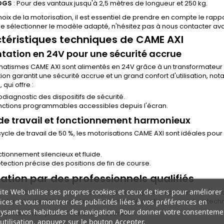
DGS
: Pour des vantaux jusqu'à 2,5 mètres de longueur et 250 kg.
hoix de la motorisation, il est essentiel de prendre en compte le rappo
e sélectionner le modèle adapté, n'hésitez pas à nous contacter ava
téristiques techniques de CAME AXI
tation en 24V pour une sécurité accrue
atismes CAME AXI sont alimentés en 24V grâce à un transformateur i
ion garantit une sécurité accrue et un grand confort d'utilisation,
qui offre :
diagnostic des dispositifs de sécurité.
nctions programmables accessibles depuis l'écran.
de travail et fonctionnement harmonieux
ycle de travail de 50 %, les motorisations CAME AXI sont idéales pour 
tionnement silencieux et fluide.
tection précise des positions de fin de course.
lation par des professionnels qualifiés
ite Web utilise ses propres cookies et ceux de tiers pour améliorer
înements CAME AXI ont été conçus pour simplifier le processus d'inst
ices et vous montrer des publicités liées à vos préférences en
t durable, il est fortement recommandé de confier la pose à un techni
ysant vos habitudes de navigation. Pour donner votre consenteme
tomatismes-pro.fr. Tous droits réservés.
utilisation, appuyez sur le bouton Accepter.