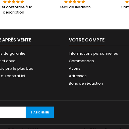
jet conforme à la
Délai de livraison
Com
description
E APRÈS VENTE
VOTRE COMPTE
ns de garantie
Informations personnelles
 et envoi
Commandes
du prix le plus bas
Avoirs
au contrat ici
Adresses
Bons de réduction