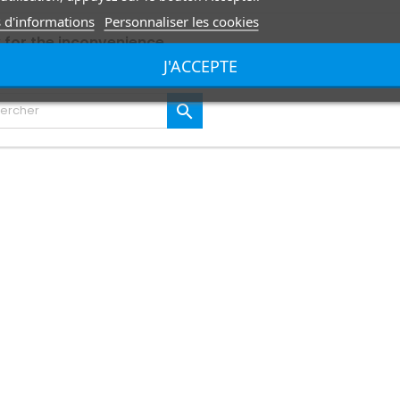
 d'informations
Personnaliser les cookies
 for the inconvenience.
J'ACCEPTE
 again what you are looking for
