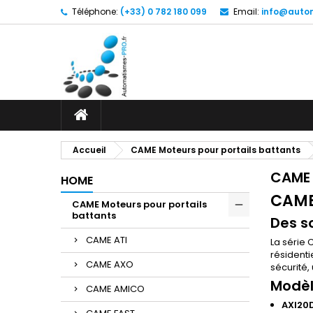
Téléphone:
(+33) 0 782 180 099
Email:
info@autom
Accueil
CAME Moteurs pour portails battants
CAME 
HOME
CAME 
CAME Moteurs pour portails
battants
Des s
CAME ATI
La série 
résidenti
CAME AXO
sécurité,
Modèl
CAME AMICO
AXI20