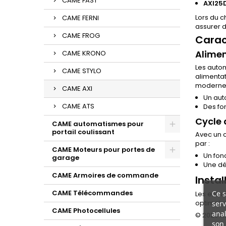
CAME FAST
AXI25
Lors du c
CAME FERNI
assurer d
CAME FROG
Carac
Alimen
CAME KRONO
Les autom
CAME STYLO
alimentat
moderne, 
CAME AXI
Un auto
CAME ATS
Des fo
Cycle 
CAME automatismes pour
portail coulissant
Avec un c
par :
CAME Moteurs pour portes de
Un fonc
garage
Une dé
CAME Armoires de commande
Instal
Ce s
CAME Télécommandes
Les entra
serv
optimal e
CAME Photocellules
anal
© 2025 Au
son 