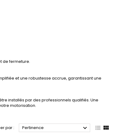
et de fermeture.
plifiée et une robustesse accrue, garantissant une
re installés par des professionnels qualifiés. Une
votre motorisation.



ier par :
Pertinence