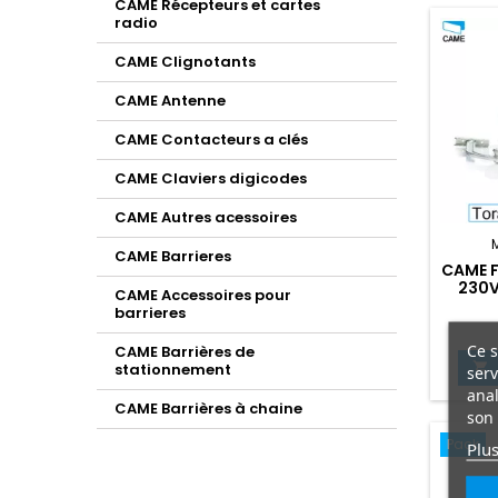
CAME Récepteurs et cartes
radio
CAME Clignotants
CAME Antenne
CAME Contacteurs a clés
CAME Claviers digicodes
CAME Autres acessoires
CAME Barrieres
CAME F
230V
CAME Accessoires pour
barrieres
Ce s
CAME Barrières de

stationnement
serv
anal
CAME Barrières à chaine
son 
Pack
Plus