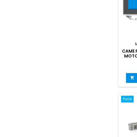
CAME F
MOTO

Pack