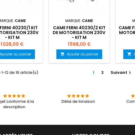
MARQUE:
CAME
MARQUE:
CAME
M
FERNI 40230/1 KIT
CAME FERNI 40230/2 KIT
CAME FE
TORISATION 230V
DE MOTORISATION 230V
MOTORI
- KIT M
- KIT M
Prix
Prix
1 028,00 €
1 598,00 €
Ajouter au panier
Ajouter au panier


1-12 de 16 article(s)
1
2
Suivant

jet conforme à la
Délai de livraison
Com
description