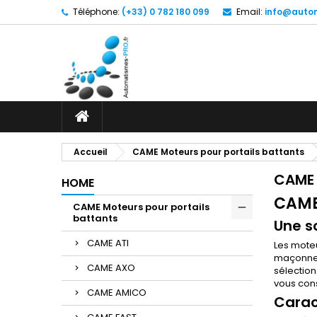
Téléphone:
(+33) 0 782 180 099
Email:
info@autom
Accueil
CAME Moteurs pour portails battants
CAME 
HOME
CAME
CAME Moteurs pour portails
battants
Une s
CAME ATI
Les moteu
maçonneri
CAME AXO
sélection
vous cons
CAME AMICO
Carac