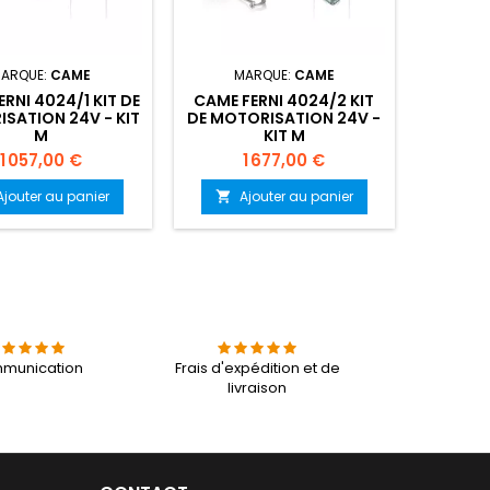
ARQUE:
CAME
MARQUE:
CAME
RNI 4024/1 KIT DE
CAME FERNI 4024/2 KIT
SATION 24V - KIT
DE MOTORISATION 24V -
M
KIT M
Prix
Prix
1 057,00 €
1 677,00 €
Ajouter au panier
Ajouter au panier

munication
Frais d'expédition et de
livraison