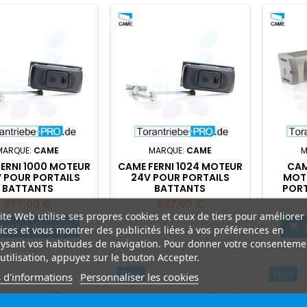
MARQUE:
CAME
MARQUE:
CAME
M
ERNI 1000 MOTEUR
CAME FERNI 1024 MOTEUR
CAM
 POUR PORTAILS
24V POUR PORTAILS
MOT
BATTANTS
BATTANTS
PORT
Prix
Prix
657,00 €
827,00 €
ite Web utilise ses propres cookies et ceux de tiers pour améliorer
Ajouter au panier

ices et vous montrer des publicités liées à vos préférences en
ysant vos habitudes de navigation. Pour donner votre consenteme
utilisation, appuyez sur le bouton Accepter.
Pack
Pack
 d'informations
Personnaliser les cookies