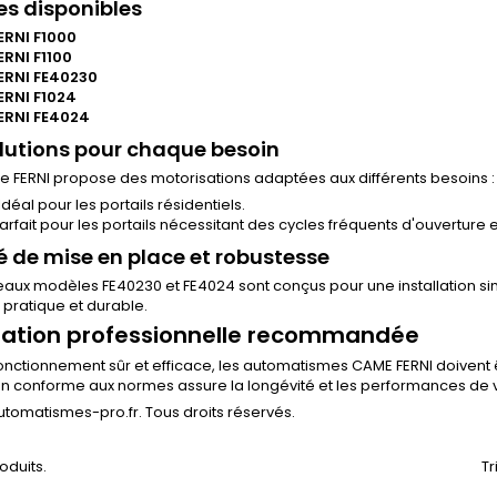
s disponibles
ERNI F1000
RNI F1100
ERNI FE40230
ERNI F1024
ERNI FE4024
lutions pour chaque besoin
 FERNI propose des motorisations adaptées aux différents besoins :
 Idéal pour les portails résidentiels.
Parfait pour les portails nécessitant des cycles fréquents d'ouverture 
té de mise en place et robustesse
aux modèles FE40230 et FE4024 sont conçus pour une installation sim
n pratique et durable.
llation professionnelle recommandée
onctionnement sûr et efficace, les automatismes CAME FERNI doivent êt
ion conforme aux normes assure la longévité et les performances de 
tomatismes-pro.fr. Tous droits réservés.
roduits.
Tr