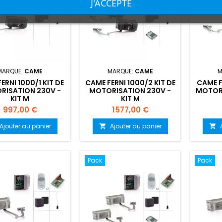
J'ACCEPTE
MARQUE:
CAME
MARQUE:
CAME
M
ERNI 1000/1 KIT DE
CAME FERNI 1000/2 KIT DE
CAME F
RISATION 230V -
MOTORISATION 230V -
MOTORI
KIT M
KIT M
Prix
Prix
997,00 €
1 577,00 €
Ajouter au panier
Ajouter au panier


Pack
Pack