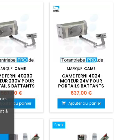
ARQUE:
CAME
MARQUE:
CAME
E FERNI 40230
CAME FERNI 4024
EUR 230V POUR
MOTEUR 24V POUR
AILS BATTANTS
PORTAILS BATTANTS
Prix
Prix
587,00 €
637,00 €
 nos
Ajouter au panier
Ajouter au panier

nt à
Pack