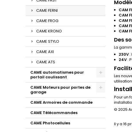
CAME FAST
Modèle
CAM F
CAME FERNI
CAM FE
CAM F
CAME FROG
CAM F
CAME KRONO
CAM F
Des so
CAME STYLO
La gamme
CAME AXI
230V
:
24V
: 
CAME ATS
Facili
CAME automatismes pour
Les nouve
portail coulissant
utilisatio
CAME Moteurs pour portes de
Insta
garage
Pour un f
CAME Armoires de commande
installat
© 2025 Au
CAME Télécommandes
CAME Photocellules
Il y a 16 p