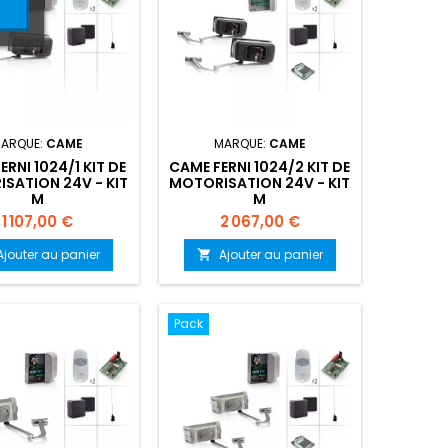
ARQUE:
CAME
MARQUE:
CAME
ERNI 1024/1 KIT DE
CAME FERNI 1024/2 KIT DE
SATION 24V - KIT
MOTORISATION 24V - KIT
M
M
Prix
Prix
1 107,00 €
2 067,00 €
Ajouter au panier
Ajouter au panier

Pack