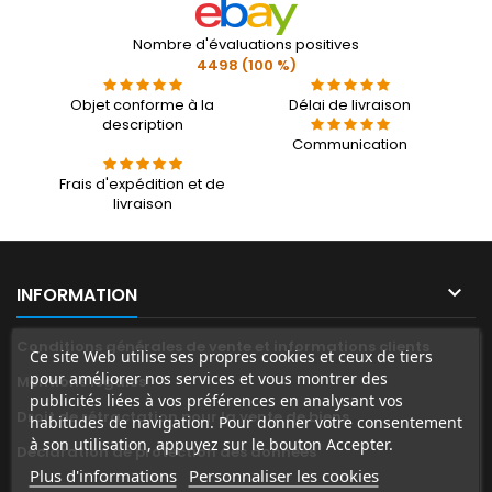
Nombre d'évaluations positives
4498 (100 %)
Objet conforme à la
Délai de livraison
description
Communication
Frais d'expédition et de
livraison

INFORMATION
Conditions générales de vente et informations clients
Ce site Web utilise ses propres cookies et ceux de tiers
pour améliorer nos services et vous montrer des
Mentions légales
publicités liées à vos préférences en analysant vos
Droit de rétractation pour la vente de biens
habitudes de navigation. Pour donner votre consentement
à son utilisation, appuyez sur le bouton Accepter.
Déclaration de protection des données
Plus d'informations
Personnaliser les cookies