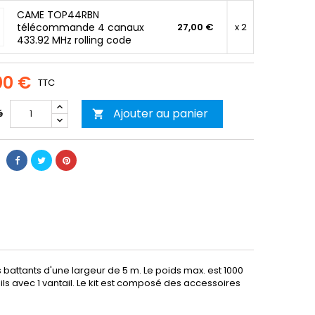
CAME TOP44RBN
télécommande 4 canaux
27,00 €
x 2
433.92 MHz rolling code
00 €
TTC
Ajouter au panier
é

 battants d'une largeur de 5 m. Le poids max. est 1000
ails avec 1 vantail. Le kit est composé des accessoires