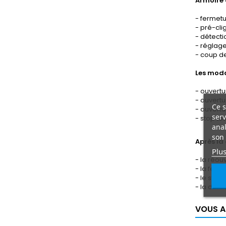
Armoire
- fermet
- pré-cli
- détecti
- réglag
- coup de
Les moda
- ouvert
- ouvertu
Ce s
- ouvertu
serv
- stop tot
anal
son 
Après la
Plus
- la réouv
- la ferme
- le stop 
- la duré
VOUS A