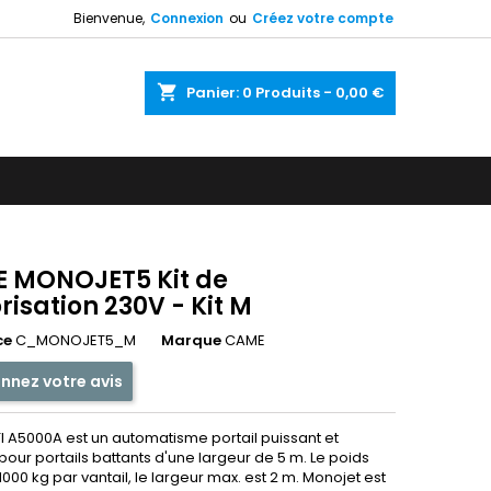
Bienvenue,
Connexion
ou
Créez votre compte
shopping_cart
Panier:
0
Produits - 0,00 €
 MONOJET5 Kit de
isation 230V - Kit M
ce
C_MONOJET5_M
Marque
CAME
nnez votre avis
 A5000A est un automatisme portail puissant et
pour portails battants d'une largeur de 5 m. Le poids
1000 kg par vantail, le largeur max. est 2 m. Monojet est