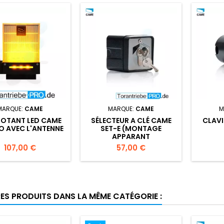
MARQUE:
CAME
MARQUE:
CAME
M
NOTANT LED CAME
SÉLECTEUR A CLÉ CAME
CLAVI
 AVEC L'ANTENNE
SET-E (MONTAGE
APPARANT
Prix
Prix
107,00 €
57,00 €
RES PRODUITS DANS LA MÊME CATÉGORIE :