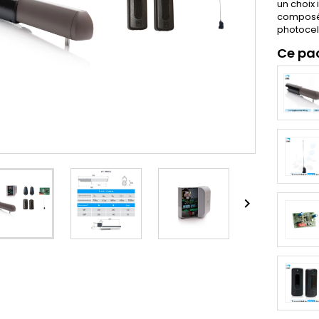
un choix i
composé 
photocell
Ce pa
