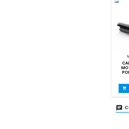
CA
MOT
PO

C