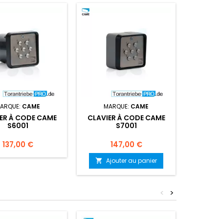
ARQUE:
CAME
MARQUE:
CAME
M
ER À CODE CAME
CLAVIER À CODE CAME
CLAVI
S6001
S7001
Prix
Prix
137,00 €
147,00 €
Ajouter au panier

<
>