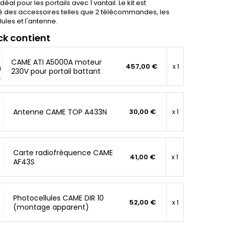
déal pour les portails avec 1 vantail. Le kit est
des accessoires telles que 2 télécommandes, les
ules et l'antenne.
ck contient
CAME ATI A5000A moteur
457,00 €
x 1
230V pour portail battant
Antenne CAME TOP A433N
30,00 €
x 1
Carte radiofréquence CAME
41,00 €
x 1
AF43S
Photocellules CAME DIR 10
52,00 €
x 1
(montage apparent)