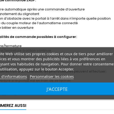
 de commande ZA3P:
ure automatique après une commande d’ouverture
gnotement du clignotant
on d’obstacle avec le portail à l’arrêt dans n’importe quelle position
e du couple moteur de l’automatisme connecté
 bélier en ouverture
lités de commande possibles à configurer:
ure/fermeture
re/fermeture à action continue
ite Web utilise ses propres cookies et ceux de tiers pour améliorer
re partielle
ices et vous montrer des publicités liées à vos préférences en
al
ysant vos habitudes de navigation. Pour donner votre consenteme
utilisation, appuyez sur le bouton Accepter.
 détection d’un obstacle, les photocellules peuvent effectuer:
 d'informations
Personnaliser les cookies
erture si le portail est en train de se fermer
ture ou le stop partiel si le portail est en train de s’ouvrir
J'ACCEPTE
partiel si le portail est en train de s’ouvrir
e du service
IMEREZ AUSSI