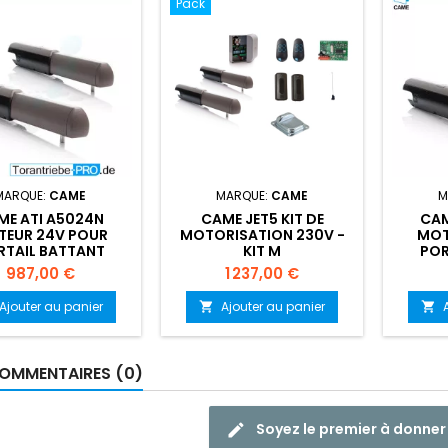
Pack
MARQUE:
CAME
MARQUE:
CAME
M
ME ATI A5024N
CAME JET5 KIT DE
CAM
EUR 24V POUR
MOTORISATION 230V -
MOT
RTAIL BATTANT
KIT M
POR
Prix
Prix
987,00 €
1 237,00 €
Ajouter au panier
Ajouter au panier


OMMENTAIRES (0)
Soyez le premier à donner