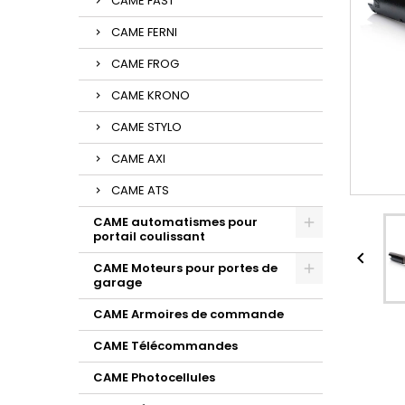
CAME FAST
CAME FERNI
CAME FROG
CAME KRONO
CAME STYLO
CAME AXI
CAME ATS
CAME automatismes pour
portail coulissant

CAME Moteurs pour portes de
garage
CAME Armoires de commande
CAME Télécommandes
CAME Photocellules