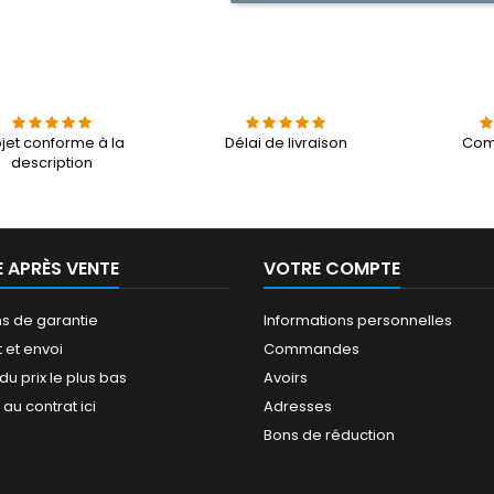
jet conforme à la
Délai de livraison
Com
description
E APRÈS VENTE
VOTRE COMPTE
ns de garantie
Informations personnelles
 et envoi
Commandes
du prix le plus bas
Avoirs
au contrat ici
Adresses
Bons de réduction