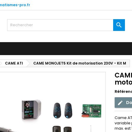
atismes-pro.fr

CAME ATI
CAME MONOJET5 Kit de motorisation 230V - Kit M
CAME
motor
Référen
Do
Came ATI
variable 
max. est 