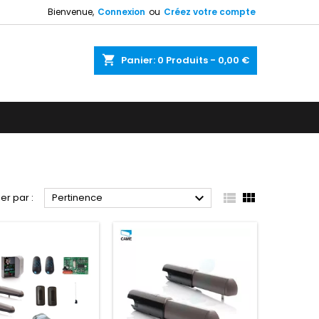
Bienvenue,
Connexion
ou
Créez votre compte
shopping_cart
Panier:
0
Produits - 0,00 €



ier par :
Pertinence