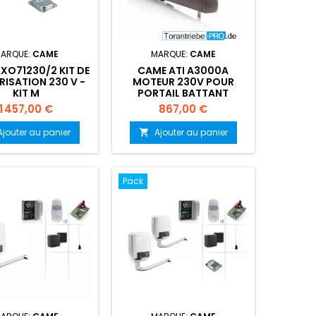
ARQUE:
CAME
MARQUE:
CAME
XO71230/2 KIT DE
CAME ATI A3000A
ISATION 230 V -
MOTEUR 230V POUR
KIT M
PORTAIL BATTANT
Prix
Prix
1 457,00 €
867,00 €
Ajouter au panier
Ajouter au panier

Pack