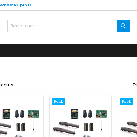
atismes-pro.fr

produits.
Tr
Pack
Pack