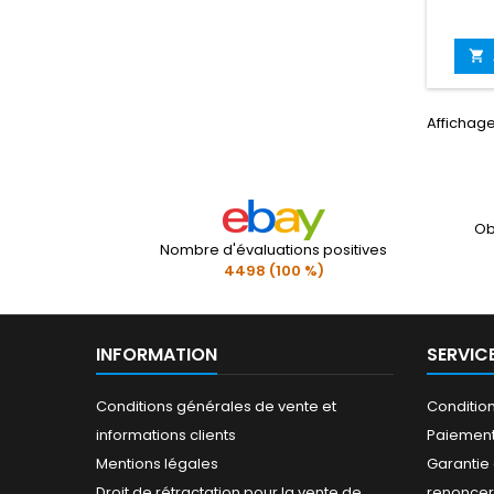

Affichage
Ob
Nombre d'évaluations positives
4498 (100 %)
INFORMATION
SERVIC
Conditions générales de vente et
Conditio
informations clients
Paiement
Mentions légales
Garantie 
Droit de rétractation pour la vente de
renoncer 