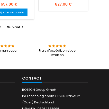
Prix
Prix
657,00 €
827,00 €
Ajouter au panier
8
Suivant

munication
Frais d'expédition et de
livraison
CONTACT
BOTECH Group GmbH
Im Technologiepark 1 15236 Frankfurt
(Oder) Deutschland
USt-IdNr.: DE264388998