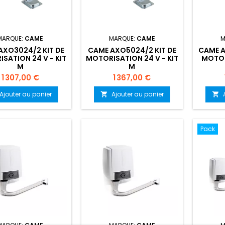
MARQUE:
CAME
MARQUE:
CAME
M
AXO3024/2 KIT DE
CAME AXO5024/2 KIT DE
CAME A
SATION 24 V - KIT
MOTORISATION 24 V - KIT
MOTOR
M
M
Prix
Prix
1 307,00 €
1 367,00 €
Ajouter au panier
Ajouter au panier


Pack