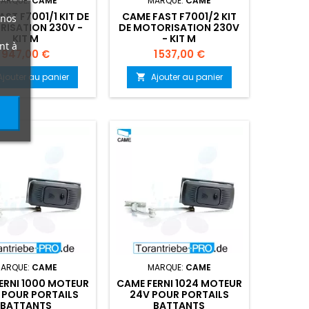
ARQUE:
CAME
MARQUE:
CAME
ST F7001/1 KIT DE
CAME FAST F7001/2 KIT
 nos
ISATION 230V -
DE MOTORISATION 230V
KIT M
- KIT M
nt à
Prix
Prix
947,00 €
1 537,00 €
Ajouter au panier
Ajouter au panier

ARQUE:
CAME
MARQUE:
CAME
ERNI 1000 MOTEUR
CAME FERNI 1024 MOTEUR
 POUR PORTAILS
24V POUR PORTAILS
BATTANTS
BATTANTS