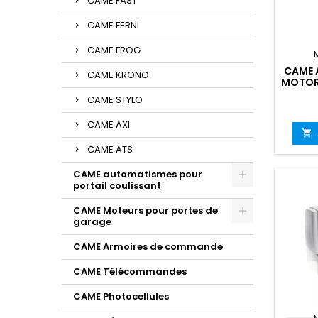
CAME FAST
CAME FERNI
CAME FROG
CAME 
CAME KRONO
MOTORI
CAME STYLO
CAME AXI

CAME ATS
CAME automatismes pour
portail coulissant
CAME Moteurs pour portes de
garage
CAME Armoires de commande
CAME Télécommandes
CAME Photocellules