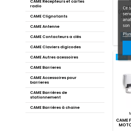
CAME Récepteurs et cartes
radio
CA
Ce s
(ANCI
serv
CAME Clignotants
230V
anal
son 
CAME Antenne
Plus
CAME Contacteurs a clés

CAME Claviers digicodes
CAME Autres acessoires
Pack
CAME Barrieres
CAME Accessoires pour
barrieres
CAME Barrières de
stationnement
CAME Barrières à chaine
CAME F
MOTO