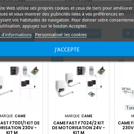
MARQUE:
CAME
MARQUE:
CAME
M
ME FAST 70230
CAME FAST F7024
CAME FA
ite Web utilise ses propres cookies et ceux de tiers pour améliorer
EN F700) MOTEUR
MOTEUR 24V POUR
MOTOR
ices et vous montrer des publicités liées à vos préférences en
 POUR PORTAILS
PORTAILS BATTANTS
ysant vos habitudes de navigation. Pour donner votre consenteme
BATTANTS
Prix
667,00 €
utilisation, appuyez sur le bouton Accepter.
Prix
537,00 €
Ajouter au panier


 d'informations
Personnaliser les cookies
Ajouter au panier
J'ACCEPTE
Pack
MARQUE:
CAME
MARQUE:
CAME
M
AST F7001/1 KIT DE
CAME FAST F7024/2 KIT
CAME F
RISATION 230V -
DE MOTORISATION 24V -
230V
KIT M
KIT M