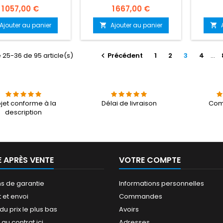
Prix
Prix
1 057,00 €
1 667,00 €
Ajouter au panier
Ajouter au panier


 25-36 de 95 article(s)
Précédent
1
2
3
4
…

jet conforme à la
Délai de livraison
Com
description
E APRÈS VENTE
VOTRE COMPTE
ns de garantie
Informations personnelles
 et envoi
Commandes
du prix le plus bas
Avoirs
au contrat ici
Adresses