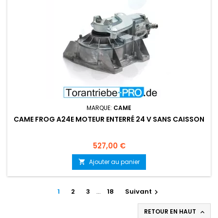
MARQUE:
CAME
CAME FROG A24E MOTEUR ENTERRÉ 24 V SANS CAISSON
Prix
527,00 €
Ajouter au panier

1
2
3
…
18
Suivant

RETOUR EN HAUT
