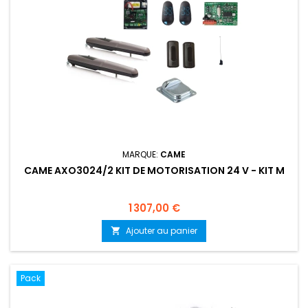
MARQUE:
CAME
CAME AXO3024/2 KIT DE MOTORISATION 24 V - KIT M
Prix
1 307,00 €
Ajouter au panier

Pack