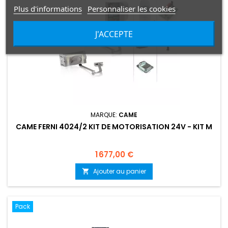
Plus d'informations
Personnaliser les cookies
J'ACCEPTE
MARQUE:
CAME
CAME FERNI 4024/2 KIT DE MOTORISATION 24V - KIT M
Prix
1 677,00 €
Ajouter au panier

Pack