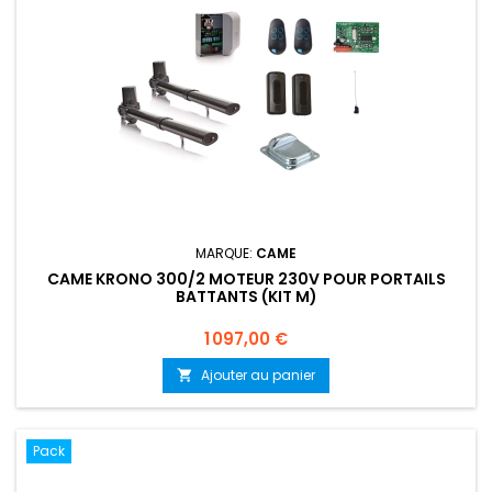
MARQUE:
CAME
CAME KRONO 300/2 MOTEUR 230V POUR PORTAILS
BATTANTS (KIT M)
Prix
1 097,00 €
Ajouter au panier

Pack