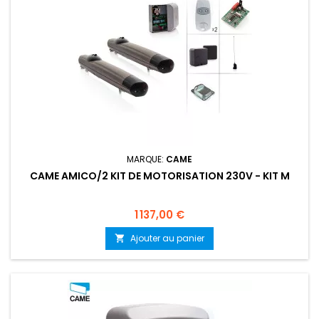
MARQUE:
CAME
CAME AMICO/2 KIT DE MOTORISATION 230V - KIT M
Prix
1 137,00 €
Ajouter au panier
