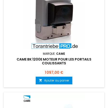
MARQUE:
CAME
CAME BK 1200E MOTEUR POUR LES PORTAILS
COULISSANTS
Prix
1 097,00 €
Ajouter au panier
