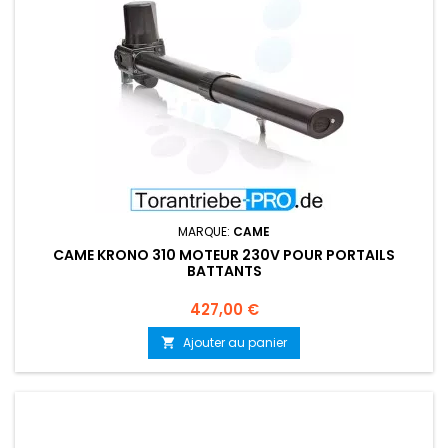
MARQUE:
CAME
CAME KRONO 310 MOTEUR 230V POUR PORTAILS
BATTANTS
Prix
427,00 €
Ajouter au panier
