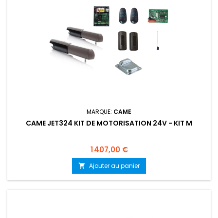
MARQUE:
CAME
CAME JET324 KIT DE MOTORISATION 24V - KIT M
Prix
1 407,00 €
Ajouter au panier
