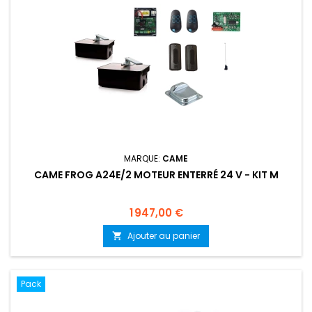
MARQUE:
CAME
CAME FROG A24E/2 MOTEUR ENTERRÉ 24 V - KIT M
Prix
1 947,00 €
Ajouter au panier

Pack