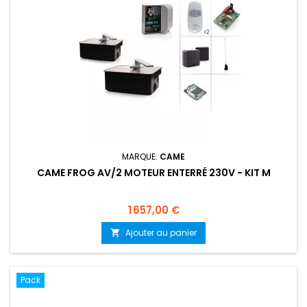
MARQUE:
CAME
CAME FROG AV/2 MOTEUR ENTERRÉ 230V - KIT M
Prix
1 657,00 €
Ajouter au panier

Pack