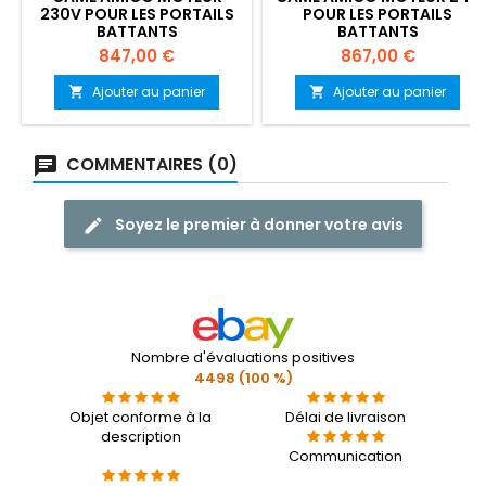
230V POUR LES PORTAILS
POUR LES PORTAILS
BATTANTS
BATTANTS
Prix
Prix
847,00 €
867,00 €
Ajouter au panier
Ajouter au panier


COMMENTAIRES (0)
Soyez le premier à donner votre avis
Nombre d'évaluations positives
4498 (100 %)
Objet conforme à la
Délai de livraison
description
Communication