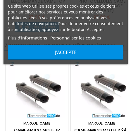
TÉLÉCOMMANDE CAME TOP
PHOTOCELLULES CAME
432 EV
DELTA-E (MONTAGE
Ce site Web utilise ses propres cookies et ceux de tiers
APPARANT)
pour améliorer nos services et vous montrer des
Prix
Prix
37,00 €
97,00 €
publicités liées à vos préférences en analysant vos
habitudes de navigation. Pour donner votre consentement
Ajouter au panier

à son utilisation, appuyez sur le bouton Accepter.
Plus d'informations
Personnaliser les cookies
7 AUTRES PRODUITS DANS LA MÊME CATÉGORIE :
>
J'ACCEPTE
<
MARQUE:
CAME
MARQUE:
CAME
CAME AMICO MOTEUR
CAME AMICO MOTEUR 24V