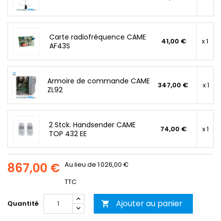
Carte radiofréquence CAME
41,00 €
x 1
AF43S
Armoire de commande CAME
347,00 €
x 1
ZL92
2 Stck. Handsender CAME
74,00 €
x 1
TOP 432 EE
867,00 €
Au lieu de 1 026,00 €
TTC
Ajouter au panier
Quantité
