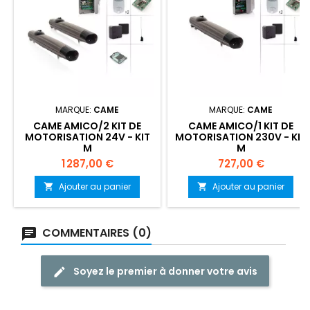
MARQUE:
CAME
MARQUE:
CAME
CAME AMICO/2 KIT DE
CAME AMICO/1 KIT DE
MOTORISATION 24V - KIT
MOTORISATION 230V - KIT
M
M
Prix
Prix
1 287,00 €
727,00 €
Ajouter au panier
Ajouter au panier


COMMENTAIRES (0)
Soyez le premier à donner votre avis