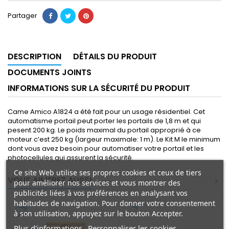
Partager
DESCRIPTION
DÉTAILS DU PRODUIT
DOCUMENTS JOINTS
INFORMATIONS SUR LA SÉCURITÉ DU PRODUIT
Came Amico A1824 a été fait pour un usage résidentiel. Cet
automatisme portail peut porter les portails de 1,8 m et qui
pesent 200 kg. Le poids maximal du portail approprié à ce
moteur c’est 250 kg (largeur maximale: 1 m). Le Kit M le minimum
dont vous avez besoin pour automatiser votre portail et les
photocellules qui assurent la sécurité.
Ce site Web utilise ses propres cookies et ceux de tiers
VOUS AIMEREZ AUSSI
<
>
pour améliorer nos services et vous montrer des
publicités liées à vos préférences en analysant vos
habitudes de navigation. Pour donner votre consentement
à son utilisation, appuyez sur le bouton Accepter.
Plus d'informations
Personnaliser les cookies