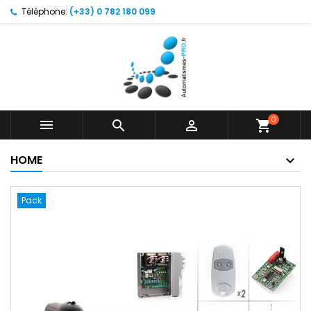
Téléphone:
(+33) 0 782 180 099
0



shopping_cart
HOME
Pack