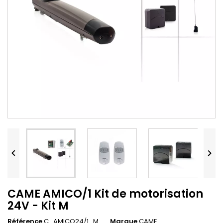


CAME AMICO/1 Kit de motorisation
24V - Kit M
Référence
C_AMICO24/1_M
Marque
CAME