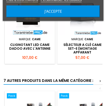
J'ACCEPTE
MARQUE:
CAME
MARQUE:
CAME
CLIGNOTANT LED CAME
SÉLECTEUR A CLÉ CAME
DADOO AVEC L'ANTENNE
SET-E (MONTAGE
APPARANT
Prix
Prix
107,00 €
57,00 €
7 AUTRES PRODUITS DANS LA MÊME CATÉGORIE :
>
<
Pack
Pack